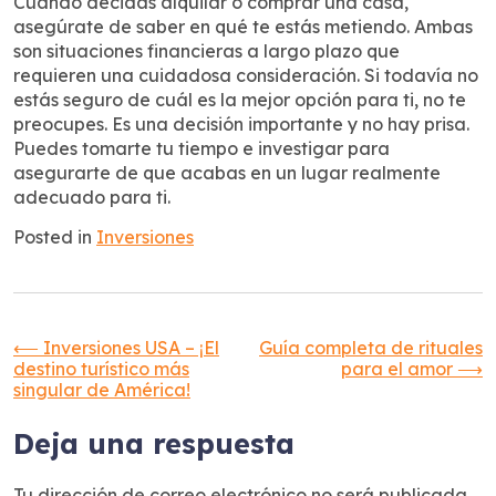
Cuando decidas alquilar o comprar una casa,
asegúrate de saber en qué te estás metiendo. Ambas
son situaciones financieras a largo plazo que
requieren una cuidadosa consideración. Si todavía no
estás seguro de cuál es la mejor opción para ti, no te
preocupes. Es una decisión importante y no hay prisa.
Puedes tomarte tu tiempo e investigar para
asegurarte de que acabas en un lugar realmente
adecuado para ti.
Posted in
Inversiones
Navegación
⟵
Inversiones USA – ¡El
Guía completa de rituales
destino turístico más
para el amor
⟶
singular de América!
de
Deja una respuesta
entradas
Tu dirección de correo electrónico no será publicada.