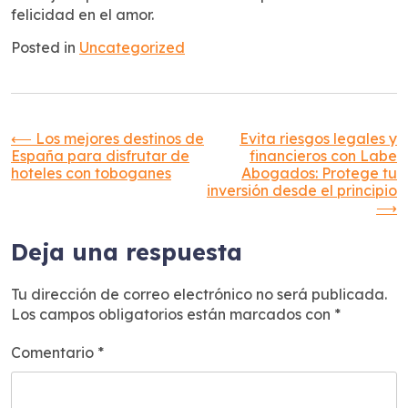
felicidad en el amor.
Posted in
Uncategorized
Navegación
⟵
Los mejores destinos de
Evita riesgos legales y
España para disfrutar de
financieros con Labe
hoteles con toboganes
Abogados: Protege tu
de
inversión desde el principio
⟶
entradas
Deja una respuesta
Tu dirección de correo electrónico no será publicada.
Los campos obligatorios están marcados con
*
Comentario
*