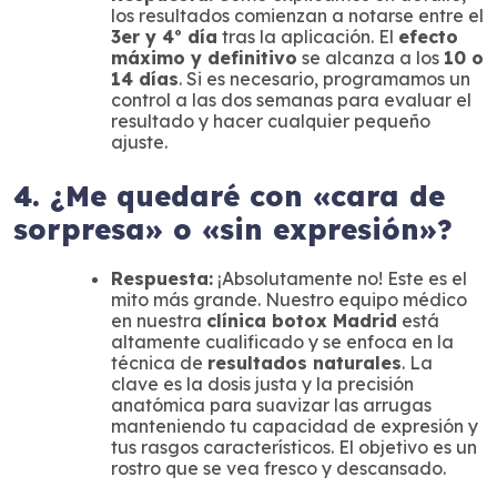
los resultados comienzan a notarse entre el
3er y 4º día
tras la aplicación. El
efecto
máximo y definitivo
se alcanza a los
10 o
14 días
. Si es necesario, programamos un
control a las dos semanas para evaluar el
resultado y hacer cualquier pequeño
ajuste.
4. ¿Me quedaré con «cara de
sorpresa» o «sin expresión»?
Respuesta:
¡Absolutamente no! Este es el
mito más grande. Nuestro equipo médico
en nuestra
clínica botox Madrid
está
altamente cualificado y se enfoca en la
técnica de
resultados naturales
. La
clave es la dosis justa y la precisión
anatómica para suavizar las arrugas
manteniendo tu capacidad de expresión y
tus rasgos característicos. El objetivo es un
rostro que se vea fresco y descansado.