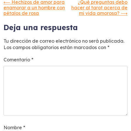
Navegación
⟵
Hechizos de amor para
¿Qué preguntas debo
enamorar a un hombre con
hacer al tarot acerca de
pétalos de rosa
mi vida amorosa?
⟶
de
Deja una respuesta
entradas
Tu dirección de correo electrónico no será publicada.
Los campos obligatorios están marcados con
*
Comentario
*
Nombre
*