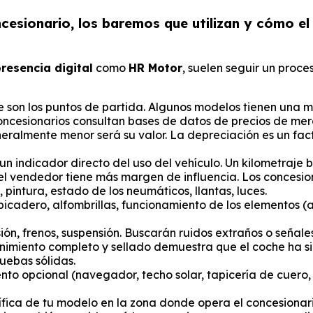
ncesionario, los baremos que utilizan y cómo e
resencia digital
como
HR Motor
, suelen seguir un proc
e son los puntos de partida. Algunos modelos tienen u
 concesionarios consultan bases de datos de precios de me
ralmente menor será su valor. La depreciación es un facto
n indicador directo del uso del vehículo. Un kilometraje b
 el vendedor tiene más margen de influencia. Los concesio
 pintura, estado de los neumáticos, llantas, luces.
lpicadero, alfombrillas, funcionamiento de los elementos (
ón, frenos, suspensión. Buscarán ruidos extraños o señale
enimiento completo y sellado demuestra que el coche ha 
ruebas sólidas.
ento opcional (navegador, techo solar, tapicería de cuer
ca de tu modelo en la zona donde opera el concesionario 