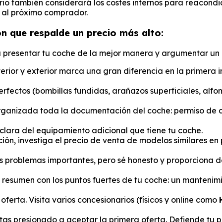
io también considerará los costes internos para reacondic
 al próximo comprador.
 que respalde un precio más alto:
resentar tu coche de la mejor manera y argumentar un p
erior y exterior marca una gran diferencia en la primera i
fectos (bombillas fundidas, arañazos superficiales, alf
ganizada toda la documentación del coche: permiso de cir
clara del equipamiento adicional que tiene tu coche.
ión, investiga el precio de venta de modelos similares en
 problemas importantes, pero sé honesto y proporciona d
resumen con los puntos fuertes de tu coche: un mantenim
ferta. Visita varios concesionarios (físicos y online como
tas presionado a aceptar la primera oferta. Defiende tu 