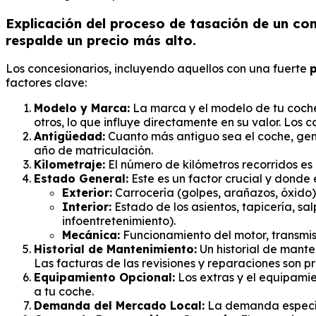
Explicación del proceso de tasación de un co
respalde un precio más alto.
Los concesionarios, incluyendo aquellos con una fuerte
p
factores clave:
Modelo y Marca:
La marca y el modelo de tu coch
otros, lo que influye directamente en su valor. Los
Antigüedad:
Cuanto más antiguo sea el coche, gene
año de matriculación.
Kilometraje:
El número de kilómetros recorridos es u
Estado General:
Este es un factor crucial y donde
Exterior:
Carrocería (golpes, arañazos, óxido),
Interior:
Estado de los asientos, tapicería, sa
infoentretenimiento).
Mecánica:
Funcionamiento del motor, transmisi
Historial de Mantenimiento:
Un historial de mant
Las facturas de las revisiones y reparaciones son p
Equipamiento Opcional:
Los extras y el equipami
a tu coche.
Demanda del Mercado Local:
La demanda específi