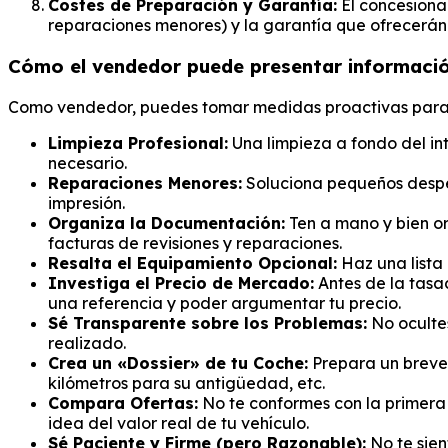
Costes de Preparación y Garantía:
El concesionar
reparaciones menores) y la garantía que ofrecerán
Cómo el vendedor puede presentar información
Como vendedor, puedes tomar medidas proactivas para p
Limpieza Profesional:
Una limpieza a fondo del int
necesario.
Reparaciones Menores:
Soluciona pequeños desper
impresión.
Organiza la Documentación:
Ten a mano y bien or
facturas de revisiones y reparaciones.
Resalta el Equipamiento Opcional:
Haz una lista 
Investiga el Precio de Mercado:
Antes de la tasac
una referencia y poder argumentar tu precio.
Sé Transparente sobre los Problemas:
No ocultes
realizado.
Crea un «Dossier» de tu Coche:
Prepara un breve 
kilómetros para su antigüedad, etc.
Compara Ofertas:
No te conformes con la primera o
idea del valor real de tu vehículo.
Sé Paciente y Firme (pero Razonable):
No te sien