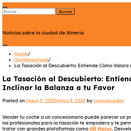
Skip
to
Buscar:
content
Acción por Almeria
Noticias sobre la ciudad de Almeria
Home
Uncategorized
La Tasación al Descubierto: Entiende Cómo Valora 
La Tasación al Descubierto: Entie
Inclinar la Balanza a tu Favor
Posted on
mayo 5, 2025
mayo 5, 2025
by
comunicados
Vender tu coche a un concesionario puede parecer un proc
los profesionales para la tasación te empodera y te perm
tratar con grandes plataformas como
HR Motor
. Desvel